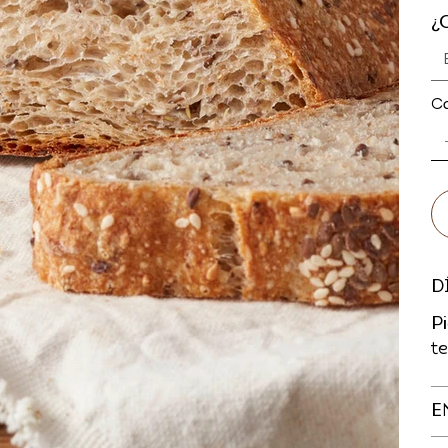
¿
C
D
P
t
E