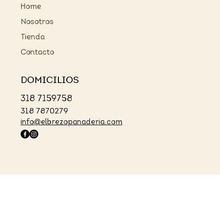
Home
Nosotros
Tienda
Contacto
DOMICILIOS
318 7159758
318 7870279
info@elbrezopanaderia.com
© 2024 by H
apu Media.
Todos los derechos
reservados